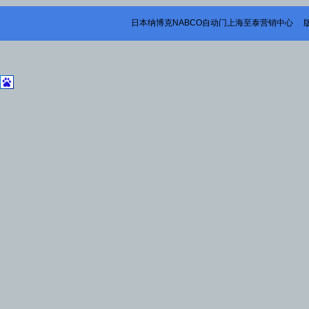
日本纳博克NABCO自动门上海至泰营销中心 版权所有 © 20